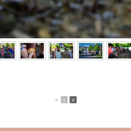
◄
1
2